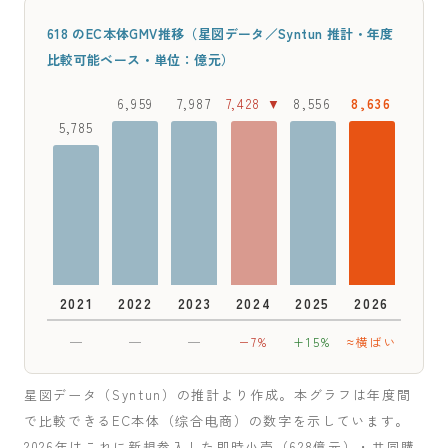
618 のEC本体GMV推移（星図データ／Syntun 推計・年度
比較可能ベース・単位：億元）
6,959
7,987
7,428 ▼
8,556
8,636
5,785
2021
2022
2023
2024
2025
2026
—
—
—
−7%
+15%
≈横ばい
星図データ（Syntun）の推計より作成。本グラフは年度間
で比較できるEC本体（综合电商）の数字を示しています。
2026年はこれに新規参入した即時小売（628億元）・共同購