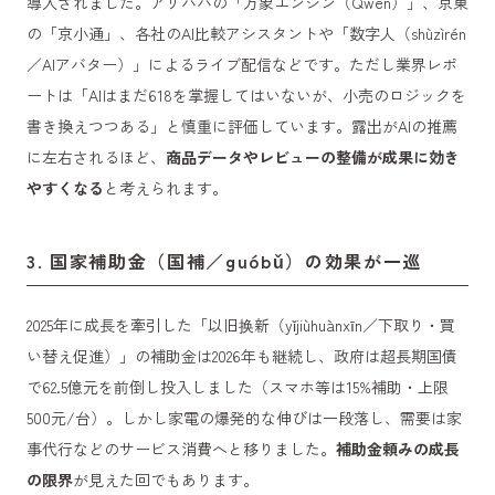
導入されました。アリババの「万象エンジン（Qwen）」、京東
の「京小通」、各社のAI比較アシスタントや「数字人（shùzìrén
／AIアバター）」によるライブ配信などです。ただし業界レポ
ートは「AIはまだ618を掌握してはいないが、小売のロジックを
書き換えつつある」と慎重に評価しています。露出がAIの推薦
に左右されるほど、
商品データやレビューの整備が成果に効き
やすくなる
と考えられます。
3. 国家補助金（国補／guóbǔ）の効果が一巡
2025年に成長を牽引した「以旧换新（yǐjiùhuànxīn／下取り・買
い替え促進）」の補助金は2026年も継続し、政府は超長期国債
で62.5億元を前倒し投入しました（スマホ等は15%補助・上限
500元/台）。しかし家電の爆発的な伸びは一段落し、需要は家
事代行などのサービス消費へと移りました。
補助金頼みの成長
の限界
が見えた回でもあります。