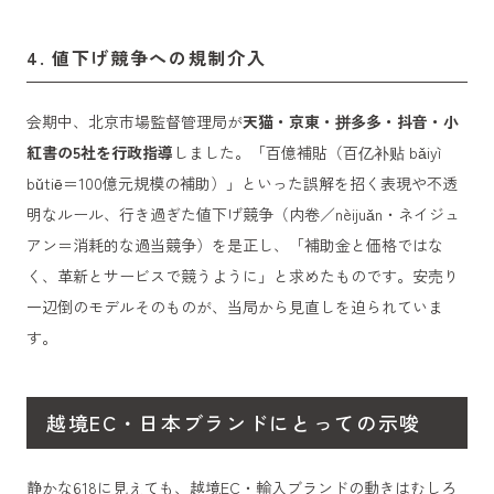
4. 値下げ競争への規制介入
会期中、北京市場監督管理局が
天猫・京東・拼多多・抖音・小
紅書の5社を行政指導
しました。「百億補貼（百亿补贴 bǎiyì
bǔtiē＝100億元規模の補助）」といった誤解を招く表現や不透
明なルール、行き過ぎた値下げ競争（内卷／nèijuǎn・ネイジュ
アン＝消耗的な過当競争）を是正し、「補助金と価格ではな
く、革新とサービスで競うように」と求めたものです。安売り
一辺倒のモデルそのものが、当局から見直しを迫られていま
す。
越境EC・日本ブランドにとっての示唆
静かな618に見えても、越境EC・輸入ブランドの動きはむしろ