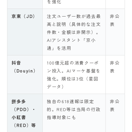
を強化
京東（JD）
注文ユーザー数が過去最
非公
高と説明（具体的な注文
表
件数・金額は非開示）。
AIアシスタント「京小
通」を活用
抖音
100億元超の消費クーポ
非公
（Douyin）
ン投入。AIマーケ基盤を
表
強化。順位は3位（星図
データ）
拼多多
独自の618速報は限定
非公
（PDD）・
的。RED等は当局の行政
表
小紅書
指導対象にも
（RED）等