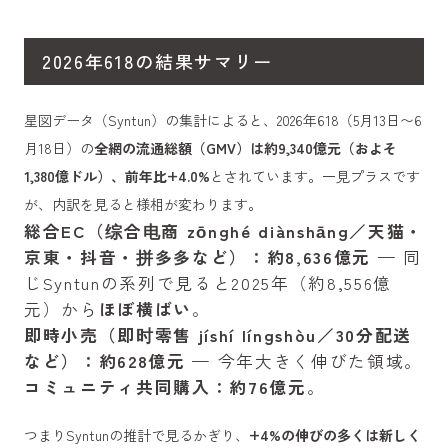
2026年618の結果サマリー
星図データ（Syntun）の集計によると、2026年618（5月13日〜6
月18日）の
全網の流通総額（GMV）は約9,340億元（およそ
1,380億ドル）、前年比+4.0%
とされています。一見プラスです
が、内訳を見ると様相が変わります。
総合EC（综合电商 zōnghé diànshāng／天猫・
京東・抖音・拼多多など）：約8,636億元
— 同
じSyntunの系列で見ると2025年（約8,556億
元）から
ほぼ横ばい
。
即時小売（即时零售 jíshí língshòu／30分配送
など）：約628億元
— 今年大きく伸びた領域。
コミュニティ共同購入：約76億元
。
つまりSyntunの推計で見るかぎり、
+4%の伸びの多くは新しく