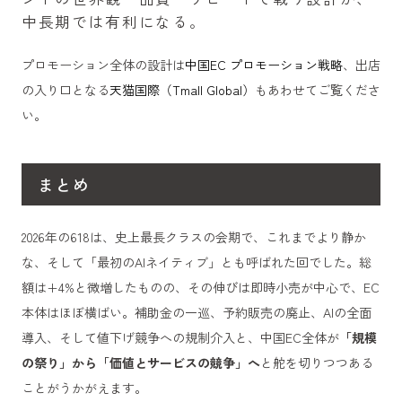
中長期では有利になる。
プロモーション全体の設計は
中国EC プロモーション戦略
、出店
の入り口となる
天猫国際（Tmall Global）
もあわせてご覧くださ
い。
まとめ
2026年の618は、史上最長クラスの会期で、これまでより静か
な、そして「最初のAIネイティブ」とも呼ばれた回でした。総
額は+4%と微増したものの、その伸びは即時小売が中心で、EC
本体はほぼ横ばい。補助金の一巡、予約販売の廃止、AIの全面
導入、そして値下げ競争への規制介入と、中国EC全体が
「規模
の祭り」から「価値とサービスの競争」へ
と舵を切りつつある
ことがうかがえます。