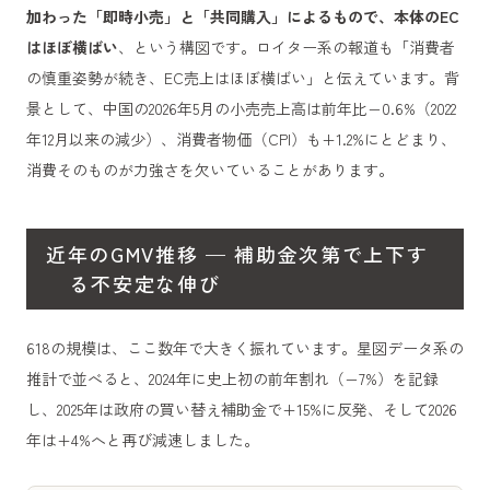
加わった「即時小売」と「共同購入」によるもので、本体のEC
はほぼ横ばい
、という構図です。ロイター系の報道も「消費者
の慎重姿勢が続き、EC売上はほぼ横ばい」と伝えています。背
景として、中国の2026年5月の小売売上高は前年比−0.6%（2022
年12月以来の減少）、消費者物価（CPI）も+1.2%にとどまり、
消費そのものが力強さを欠いていることがあります。
近年のGMV推移 — 補助金次第で上下す
る不安定な伸び
618の規模は、ここ数年で大きく振れています。星図データ系の
推計で並べると、2024年に史上初の前年割れ（−7%）を記録
し、2025年は政府の買い替え補助金で+15%に反発、そして2026
年は+4%へと再び減速しました。