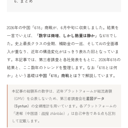
まとめ
2026年の中国「618」商戦が、6月中旬に収束しました。結果を
一言でいえば、
「数字は微増、しかし熱量は静か」
な618でし
た。史上最長クラスの会期、補助金の一巡、そしてAIの全面導
入が重なり、近年の構造変化がはっきり表れた回となっていま
す。本記事では、第三者調査と各社発表をもとに、2026年618の
結果と、ここ数年のトレンドを整理します。なお「618とは何
か」という基礎は
中国「618」商戦とは？
で解説しています。
本記事の総額系の数字は、近年プラットフォームが総流通額
（GMV）を公表しないため、第三者調査会社
星図データ
（Syntun）
の全網推計を用いています。各プラットフォームの
「速報（中国語：战报 zhànbào）」は自己申告である点も区別
して記載します。