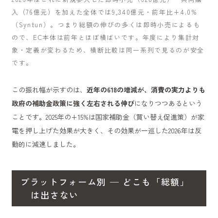
入（76億元）を加えた全体では9,340億元・前年比+4.0%
（Syntun）。つまり総額の伸びの多くは即時小売によるも
ので、EC本体は前年とほぼ横ばいです。年度により集計対
象・定義が変わるため、横断比較は同一系列で見るのが安全
です。
この振れ幅が示すのは、
近年の618の増減が、消費の実力よりも
政府の補助金政策に強く左右される伸び
になりつつあるという
ことです。2025年の+15%は国家補助金（買い替え促進策）が家
電を押し上げた効果が大きく、その効果が一巡した2026年は反
動的に減速しました。
プラットフォーム別 — どこも「総額」
は出さない