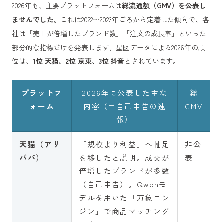
2026年も、主要プラットフォームは
総流通額（GMV）を公表し
ませんでした
。これは2022〜2023年ごろから定着した傾向で、各
社は「売上が倍増したブランド数」「注文の成長率」といった
部分的な指標だけを発表します。星図データによる2026年の順
位は、
1位 天猫、2位 京東、3位 抖音
とされています。
プラットフ
2026年に公表した主な
総
ォーム
内容（＝自己申告の速
GMV
報）
天猫（アリ
「規模より利益」へ軸足
非公
ババ）
を移したと説明。成交が
表
倍増したブランドが多数
（自己申告）。Qwenモ
デルを用いた「万象エン
ジン」で商品マッチング