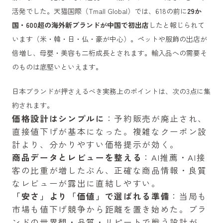
活発でした。天猫国際（Tmall Global）では、618の前に
29か
国・600超の海外新ブランドが中国で初出店
したと報じられて
います（米・韓・日・仏・豪が中心）。ペットや服飾の出店が
倍増し、母婴・美容も二桁成長とされます。輸入品への需要そ
のものは底堅いといえます。
日本ブランドが押さえるべき実務上のポイントは、次の3点に集
約されます。
価格設計はシンプルに
：予約販売が廃止され、
直接値下げが基本になった。複雑なクーポン設
計より、分かりやすい価格提示が効く。
商品データとレビューを整える
：AI推薦・AI接
客の比重が増したぶん、正確な商品情報・良質
なレビューが露出に直結しやすい。
「安さ」より「価値」で選ばれる準備
：当局も
市場も値下げ競争から距離を置き始めた。ブラ
ンドの世界観・品質・リピートで戦う設計が、