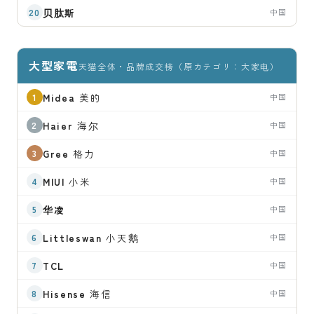
贝肽斯
中国
大型家電
天猫全体・品牌成交榜（原カテゴリ：大家电）
Midea
美的
中国
Haier
海尔
中国
Gree
格力
中国
MIUI
小米
中国
华凌
中国
Littleswan
小天鹅
中国
TCL
中国
Hisense
海信
中国