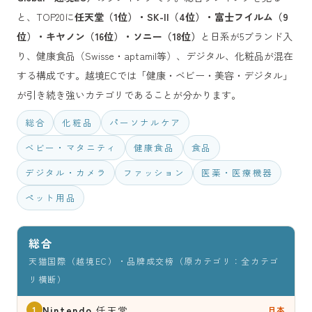
と、TOP20に
任天堂（1位）・SK-II（4位）・富士フイルム（9
位）・キヤノン（16位）・ソニー（18位）
と日系が5ブランド入
り、健康食品（Swisse・aptamil等）、デジタル、化粧品が混在
する構成です。越境ECでは「健康・ベビー・美容・デジタル」
が引き続き強いカテゴリであることが分かります。
総合
化粧品
パーソナルケア
ベビー・マタニティ
健康食品
食品
デジタル・カメラ
ファッション
医薬・医療機器
ペット用品
総合
天猫国際（越境EC）・品牌成交榜（原カテゴリ：全カテゴ
リ横断）
Nintendo
任天堂
日本