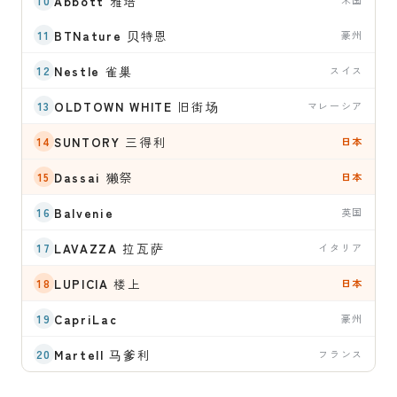
Abbott
雅培
米国
BTNature
贝特恩
豪州
Nestle
雀巢
スイス
OLDTOWN WHITE
旧街场
マレーシア
SUNTORY
三得利
日本
Dassai
獭祭
日本
Balvenie
英国
LAVAZZA
拉瓦萨
イタリア
LUPICIA
楼上
日本
CapriLac
豪州
Martell
马爹利
フランス