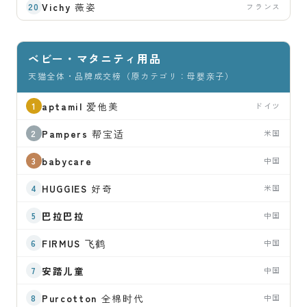
Vichy
薇姿
フランス
ベビー・マタニティ用品
天猫全体・品牌成交榜（原カテゴリ：母婴亲子）
aptamil
爱他美
ドイツ
Pampers
帮宝适
米国
babycare
中国
HUGGIES
好奇
米国
巴拉巴拉
中国
FIRMUS
飞鹤
中国
安踏儿童
中国
Purcotton
全棉时代
中国