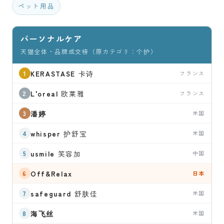
ペット用品
パーソナルケア
天猫全体・品牌成交榜（原カテゴリ：个护）
KERASTASE
卡诗
フランス
L'oreal
欧莱雅
フランス
潘婷
米国
whisper
护舒宝
米国
usmile
笑容加
中国
Off&Relax
日本
safeguard
舒肤佳
米国
海飞丝
米国