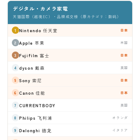
デジタル・カメラ家電
天猫国際（越境EC）・品牌成交榜（原カテゴリ：数码）
Nintendo
任天堂
日本
Apple
苹果
米国
Fujifilm
富士
日本
dyson
戴森
英国
Sony
索尼
日本
Canon
佳能
日本
CURRENTBODY
英国
Philips
飞利浦
オランダ
Delonghi
德龙
イタリア