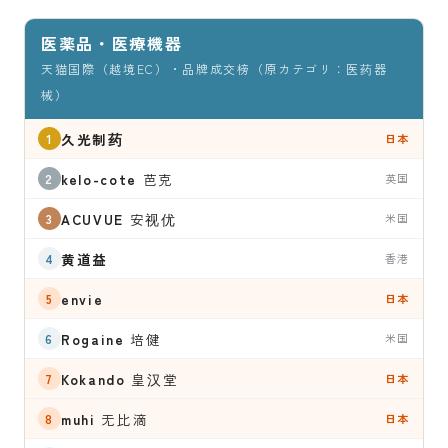
医薬品・医療機器
天猫国際（越境EC）・品牌成交榜（原カテゴリ：医药器
械）
久光制药
日本
kelo-cote
芭克
英国
ACUVUE
安视优
米国
黄道益
香港
envie
日本
Rogaine
培健
米国
Kokando
皇汉堂
日本
muhi
无比滴
日本