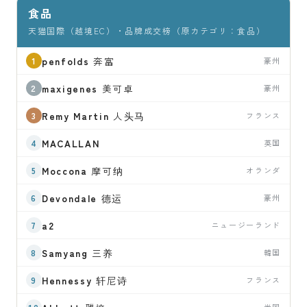
食品
天猫国際（越境EC）・品牌成交榜（原カテゴリ：食品）
penfolds
奔富
豪州
maxigenes
美可卓
豪州
Remy Martin
人头马
フランス
MACALLAN
英国
Moccona
摩可纳
オランダ
Devondale
德运
豪州
a2
ニュージーランド
Samyang
三养
韓国
Hennessy
轩尼诗
フランス