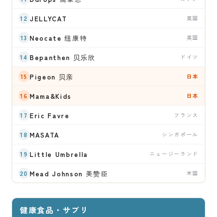
JELLYCAT
英国
Neocate
纽康特
英国
Bepanthen
贝乐欣
ドイツ
Pigeon
贝亲
日本
Mama&Kids
日本
Eric Favre
フランス
MASATA
シンガポール
Little Umbrella
ニュージーランド
Mead Johnson
美赞臣
米国
健康食品・サプリ