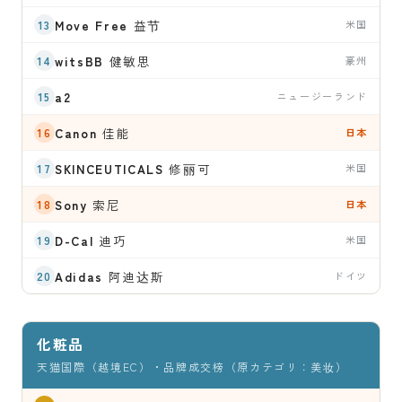
Move Free
益节
米国
witsBB
健敏思
豪州
a2
ニュージーランド
Canon
佳能
日本
SKINCEUTICALS
修丽可
米国
Sony
索尼
日本
D-Cal
迪巧
米国
Adidas
阿迪达斯
ドイツ
化粧品
天猫国際（越境EC）・品牌成交榜（原カテゴリ：美妆）