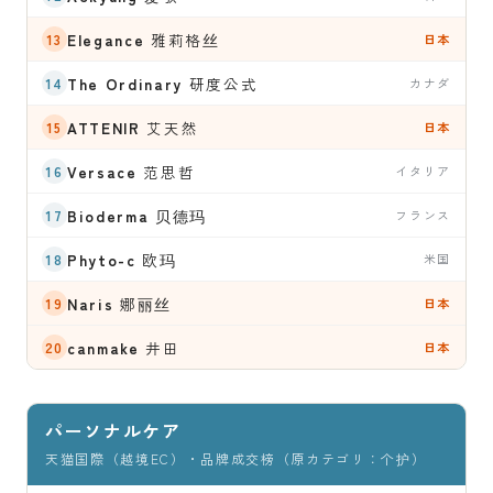
Elegance
雅莉格丝
日本
The Ordinary
研度公式
カナダ
ATTENIR
艾天然
日本
Versace
范思哲
イタリア
Bioderma
贝德玛
フランス
Phyto-c
欧玛
米国
Naris
娜丽丝
日本
canmake
井田
日本
パーソナルケア
天猫国際（越境EC）・品牌成交榜（原カテゴリ：个护）