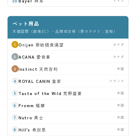
Bayer
拜耳
ドイツ
ペット用品
天猫国際（越境EC）・品牌成交榜（原カテゴリ：宠物）
Orijen
原始猎食渴望
カナダ
ACANA
爱肯拿
カナダ
Instinct
天然百利
米国
ROYAL CANIN
皇家
フランス
Taste of the Wild
荒野盛宴
米国
Fromm
福摩
米国
Nutro
美士
米国
Hill's
希尔思
米国