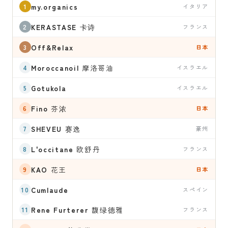
my.organics
イタリア
KERASTASE
卡诗
フランス
Off&Relax
日本
Moroccanoil
摩洛哥油
イスラエル
Gotukola
イスラエル
Fino
芬浓
日本
SHEVEU
赛逸
豪州
L'occitane
欧舒丹
フランス
KAO
花王
日本
Cumlaude
スペイン
Rene Furterer
馥绿德雅
フランス