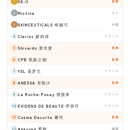
SK-II
日本
Mistine
タイ
SKINCEUTICALS
修丽可
米国
Clarins
娇韵诗
フランス
Shiseido
资生堂
日本
CPB
肌肤之钥
日本
YSL
圣罗兰
フランス
ANESSA
安热沙
日本
La Roche-Posay
理肤泉
フランス
EVIDENS DE BEAUTE
伊菲丹
フランス
Cosme Decorte
黛珂
日本
Aekyung
爱敬
韓国