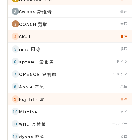
Swisse
斯维诗
豪州
COACH
蔻驰
米国
SK-II
日本
inne
因你
韓国
aptamil
爱他美
ドイツ
OMEGOR
金凯撒
イタリア
Apple
苹果
米国
Fujifilm
富士
日本
Mistine
タイ
WHC
万赫希
ベルギー
dyson
戴森
英国