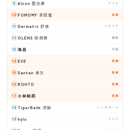
Alcon
爱尔康
スイス
FOMOMY
芙欧蜜
日本
Dermatix
舒痕
イタリア
OLENS
欧朗睛
韓国
海昌
中国
EVE
日本
Santen
参天
日本
ROHTO
日本
小林制药
日本
TigerBalm
虎标
シンガポール
hylo
ドイツ