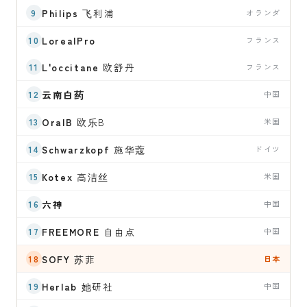
Philips
飞利浦
オランダ
LorealPro
フランス
L'occitane
欧舒丹
フランス
云南白药
中国
OralB
欧乐B
米国
Schwarzkopf
施华蔻
ドイツ
Kotex
高洁丝
米国
六神
中国
FREEMORE
自由点
中国
SOFY
苏菲
日本
Herlab
她研社
中国