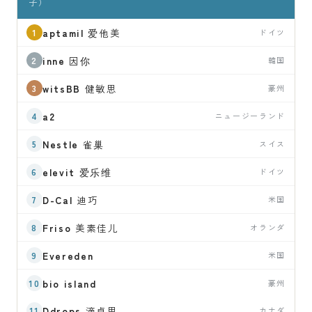
子）
aptamil
爱他美
ドイツ
inne
因你
韓国
witsBB
健敏思
豪州
a2
ニュージーランド
Nestle
雀巢
スイス
elevit
爱乐维
ドイツ
D-Cal
迪巧
米国
Friso
美素佳儿
オランダ
Evereden
米国
bio island
豪州
Ddrops
滴卓思
カナダ