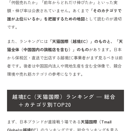
「何個売れたか」「前年からどれだけ伸びたか」といった実
額・伸び率は公表されていません。あくまで
「そのカテゴリで
誰が上位にいるか」を把握するための地図
として読むのが適切
です。
また、ランキングには
「天猫国際（越境EC）」のものと、「天
猫全体（中国国内の旗艦店を含む）」のもの
があります。日本
から保税区・直送で出店する越境EC事業者がまず見るべきは前
者です。後者は中国国内法人や現地生産を含む全体像で、競合
環境や売れ筋カテゴリの参考になります。
越境EC（天猫国際）ランキング — 総合
＋カテゴリ別TOP20
まず、日本ブランドが直接戦う場である
天猫国際（Tmall
Global＝越境EC）
のランキングです。総合ランキングを見る