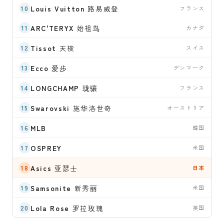
Louis Vuitton
路易威登
フランス
ARC'TERYX
始祖鸟
カナダ
Tissot
天梭
スイス
Ecco
爱步
デンマーク
LONGCHAMP
珑骧
フランス
Swarovski
施华洛世奇
オーストリア
MLB
韓国
OSPREY
米国
Asics
亚瑟士
日本
Samsonite
新秀丽
米国
Lola Rose
罗拉玫瑰
英国