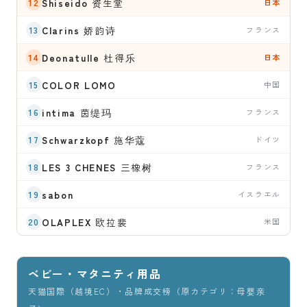
Shiseido
资生堂
日本
Clarins
娇韵诗
フランス
Deonatulle
杜得乐
日本
COLOR LOMO
中国
intima
茵缇玛
フランス
Schwarzkopf
施华蔻
ドイツ
LES 3 CHENES
三橡树
フランス
sabon
イスラエル
OLAPLEX
欧拉裴
米国
ベビー・マタニティ用品
天猫国際（越境EC）・品牌成交榜（原カテゴリ：母婴亲