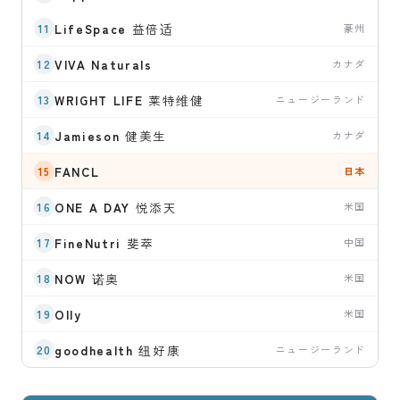
LifeSpace
益倍适
豪州
VIVA Naturals
カナダ
WRIGHT LIFE
莱特维健
ニュージーランド
Jamieson
健美生
カナダ
FANCL
日本
ONE A DAY
悦添天
米国
FineNutri
斐萃
中国
NOW
诺奥
米国
Olly
米国
goodhealth
纽好康
ニュージーランド