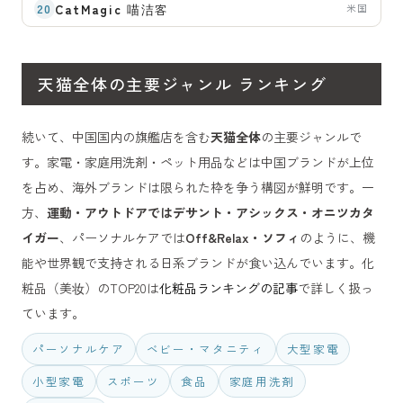
CatMagic
喵洁客
米国
天猫全体の主要ジャンル ランキング
続いて、中国国内の旗艦店を含む
天猫全体
の主要ジャンルで
す。家電・家庭用洗剤・ペット用品などは中国ブランドが上位
を占め、海外ブランドは限られた枠を争う構図が鮮明です。一
方、
運動・アウトドアではデサント・アシックス・オニツカタ
イガー
、パーソナルケアでは
Off&Relax・ソフィ
のように、機
能や世界観で支持される日系ブランドが食い込んでいます。化
粧品（美妆）のTOP20は
化粧品ランキングの記事
で詳しく扱っ
ています。
パーソナルケア
ベビー・マタニティ
大型家電
小型家電
スポーツ
食品
家庭用洗剤