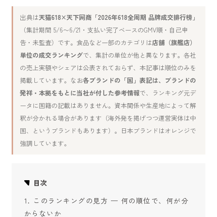
出典は
天猫618×天下网商「2026年618全周期 品牌成交排行榜」
（集計期間 5/6〜6/21・支払い完了ベースのGMV順・自己申
告・未監査）です。食品など一部のカテゴリは
店舗（旗艦店）
単位の成交ランキング
で、集計の単位が他と異なります。各社
の売上実額やシェアは公表されておらず、本記事は順位のみを
掲載しています。なお
各ブランドの「国」表記は、ブランドの
発祥・本拠をもとに当社が付した参考情報
で、ランキング元デ
ータに国籍の記載はありません。資本関係や生産地によって解
釈が分かれる場合があります（海外発を掲げつつ運営実体は中
国、というブランドもあります）。日本ブランドはオレンジで
強調しています。
目次
このランキングの見方 — 何の順位で、何が分
からないか