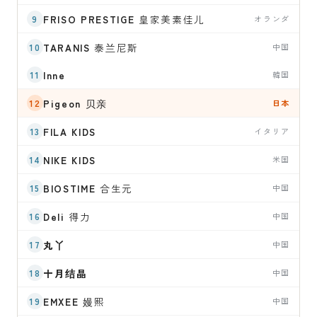
FRISO PRESTIGE
皇家美素佳儿
オランダ
TARANIS
泰兰尼斯
中国
Inne
韓国
Pigeon
贝亲
日本
FILA KIDS
イタリア
NIKE KIDS
米国
BIOSTIME
合生元
中国
Deli
得力
中国
丸丫
中国
十月结晶
中国
EMXEE
嫚熙
中国