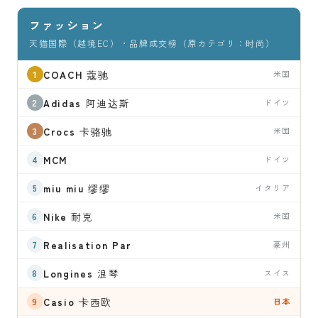
ファッション
天猫国際（越境EC）・品牌成交榜（原カテゴリ：时尚）
COACH
蔻驰
米国
Adidas
阿迪达斯
ドイツ
Crocs
卡骆驰
米国
MCM
ドイツ
miu miu
缪缪
イタリア
Nike
耐克
米国
Realisation Par
豪州
Longines
浪琴
スイス
Casio
卡西欧
日本