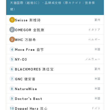
天猫国際（越境EC）・品牌成交榜（原カテゴリ：营养保
健）
Swisse
斯维诗
豪州
OMEGOR
金凯撒
イタリア
WHC
万赫希
ベルギー
Move Free
益节
米国
NY-O3
ノルウェー
BLACKMORES
澳佳宝
豪州
GNC
健安喜
米国
NatureWise
米国
Doctor's Best
米国
Doppel Herz
双心
ドイツ