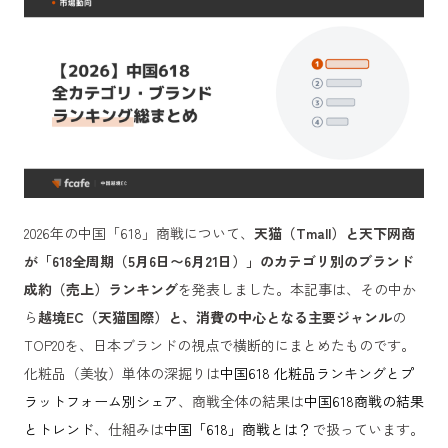
2026年の中国「618」商戦について、
天猫（Tmall）と天下网商
が「618全周期（5月6日〜6月21日）」のカテゴリ別のブランド
成約（売上）ランキング
を発表しました。本記事は、その中か
ら
越境EC（天猫国際）と、消費の中心となる主要ジャンル
の
TOP20を、日本ブランドの視点で横断的にまとめたものです。
化粧品（美妆）単体の深掘りは
中国618 化粧品ランキングとプ
ラットフォーム別シェア
、商戦全体の結果は
中国618商戦の結果
とトレンド
、仕組みは
中国「618」商戦とは？
で扱っています。