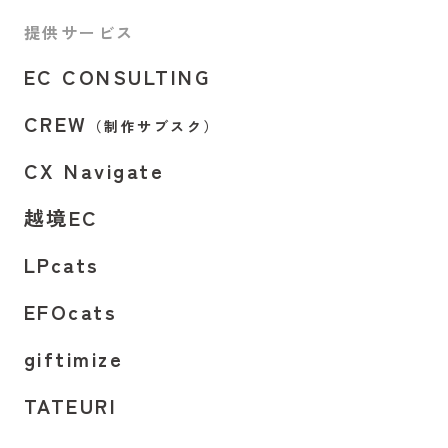
提供サービス
EC CONSULTING
CREW
（制作サブスク）
CX Navigate
越境EC
LPcats
EFOcats
giftimize
TATEURI