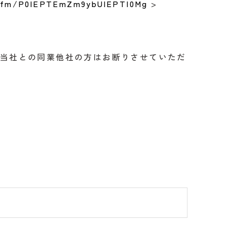
m/fm/P0lEPTEmZm9ybUlEPTI0Mg
>
、当社との同業他社の方はお断りさせていただ