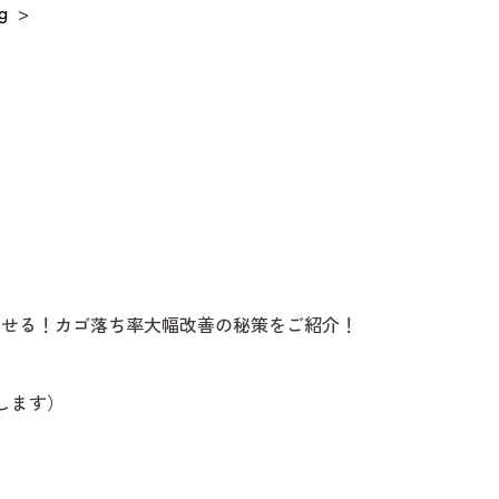
g
>
出せる！カゴ落ち率大幅改善の秘策をご紹介！
します）