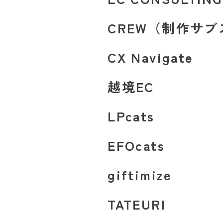
CREW
（制作サブ
CX Navigate
越境EC
LPcats
EFOcats
giftimize
TATEURI