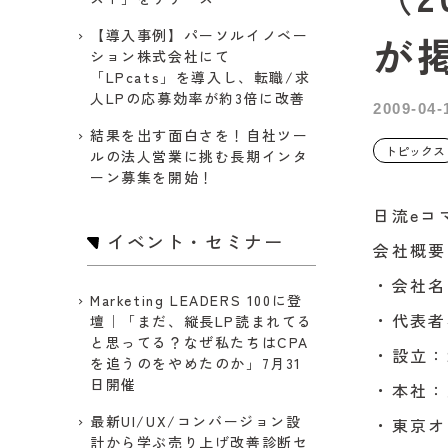
【導入事例】パーソルイノベー
が
ション株式会社にて
「LPcats」を導入し、転職/求
人LPの応募効率が約3倍に改善
2009-04-
結果を出す面白さを！自社ツー
トピックス
ルの法人営業に挑む長期インタ
ーン募集を開始！
日流eコ
イベント・セミナー
会社概要
・会社名
Marketing LEADERS 100に登
・代表者
壇｜「まだ、縦長LP読まれてる
と思ってる？なぜ私たちはCPA
・設立：2
を追うのをやめたのか」7月31
日開催
・本社：
最新UI/UX/コンバージョン設
・東京オ
計から学ぶ売り上げ改善診断セ